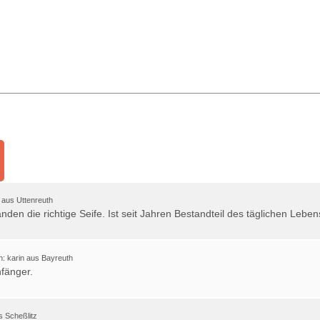
 aus Uttenreuth
den die richtige Seife. Ist seit Jahren Bestandteil des täglichen Leben
: karin aus Bayreuth
nfänger.
s Scheßlitz