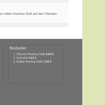
en tollen frischen Duft auf den Händen.
Bestseller
Zitronen-Peeling-Seife
6,60 €
Schrubbi
5,61 €
Kaffee-Peeling-Seife
7,65 €