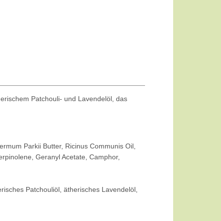
herischem Patchouli- und Lavendelöl, das
permum Parkii Butter, Ricinus Communis Oil,
Terpinolene, Geranyl Acetate, Camphor,
risches Patchouliöl, ätherisches Lavendelöl,