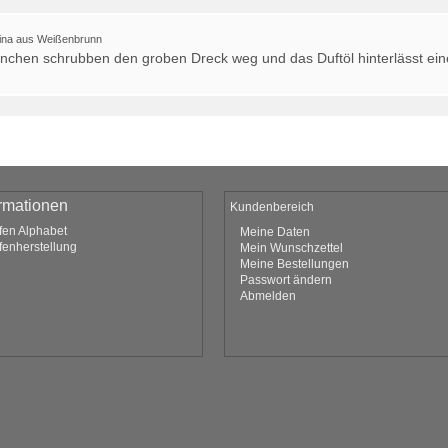
ina aus Weißenbrunn
örnchen schrubben den groben Dreck weg und das Duftöl hinterlässt ein
ormationen
Kundenbereich
fen Alphabet
Meine Daten
fenherstellung
Mein Wunschzettel
Meine Bestellungen
Passwort ändern
Abmelden