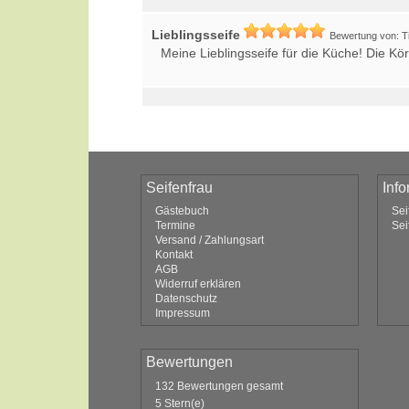
Lieblingsseife
Bewertung von: T
Meine Lieblingsseife für die Küche! Die K
Seifenfrau
Inf
Gästebuch
Sei
Termine
Sei
Versand / Zahlungsart
Kontakt
AGB
Widerruf erklären
Datenschutz
Impressum
Bewertungen
132 Bewertungen gesamt
5 Stern(e)