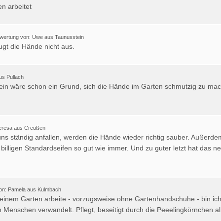
en arbeitet
wertung von: Uwe aus Taunusstein
ugt die Hände nicht aus.
us Pullach
allein wäre schon ein Grund, sich die Hände im Garten schmutzig zu ma
eresa aus Creußen
 uns ständig anfallen, werden die Hände wieder richtig sauber. Außerde
 billigen Standardseifen so gut wie immer. Und zu guter letzt hat das 
on: Pamela aus Kulmbach
meinem Garten arbeite - vorzugsweise ohne Gartenhandschuhe - bin ich w
en Menschen verwandelt. Pflegt, beseitigt durch die Peeelingkörnchen al