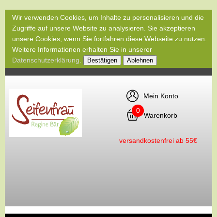
Wir verwenden Cookies, um Inhalte zu personalisieren und die
Zugriffe auf unsere Website zu analysieren. Sie akzeptieren
unsere Cookies, wenn Sie fortfahren diese Webseite zu nutzen.
Weitere Informationen erhalten Sie in unserer
Datenschutzerklärung
.
Bestätigen
Ablehnen
Mein Konto
0
Warenkorb
versandkostenfrei ab 55€