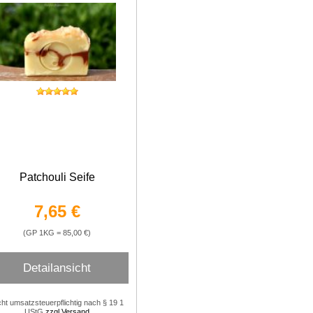
Patchouli Seife
7,65 €
(GP 1KG = 85,00 €)
Detailansicht
cht umsatzsteuerpflichtig nach § 19 1
UStG
zzgl.Versand