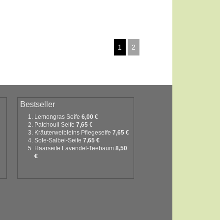
1
2
Bestseller
Lemongras Seife
6,00 €
Patchouli Seife
7,65 €
Kräuterweibleins Pflegeseife
7,65 €
Sole-Salbei-Seife
7,65 €
Haarseife Lavendel-Teebaum
8,50
€