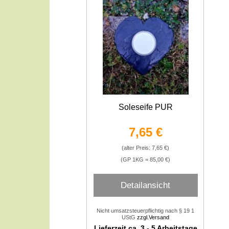
Soleseife PUR
7,65 €
(alter Preis: 7,65 €)
(GP 1KG = 85,00 €)
Detailansicht
Nicht umsatzsteuerpflichtig nach § 19 1
UStG
zzgl.Versand
Lieferzeit ca. 3 - 5 Arbeitstage