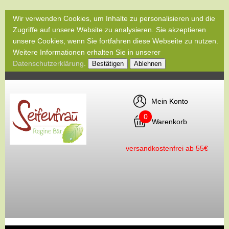
Wir verwenden Cookies, um Inhalte zu personalisieren und die
Zugriffe auf unsere Website zu analysieren. Sie akzeptieren
unsere Cookies, wenn Sie fortfahren diese Webseite zu nutzen.
Weitere Informationen erhalten Sie in unserer
Datenschutzerklärung
.
Bestätigen
Ablehnen
Mein Konto
0
Warenkorb
versandkostenfrei ab 55€