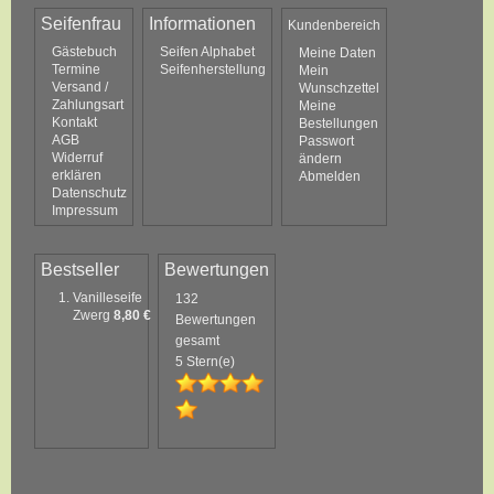
Seifenfrau
Informationen
Kundenbereich
Gästebuch
Seifen Alphabet
Meine Daten
Termine
Seifenherstellung
Mein
Versand /
Wunschzettel
Zahlungsart
Meine
Kontakt
Bestellungen
AGB
Passwort
Widerruf
ändern
erklären
Abmelden
Datenschutz
Impressum
Bestseller
Bewertungen
Vanilleseife
132
Zwerg
8,80 €
Bewertungen
gesamt
5 Stern(e)